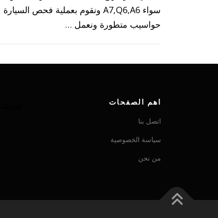
سواء A7,Q6,A6 ونقوم بعملية فحص السيا
حواسيب متطورة ونعمل …
اهم الصفحات
شريك ش
اتصل بنا
سياسة الخصوصية
من نحن