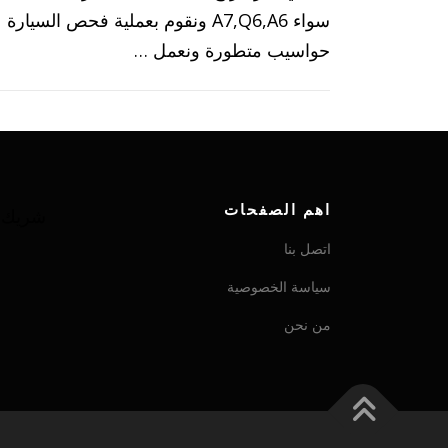
سواء A7,Q6,A6 ونقوم بعملية فحص السيا
حواسيب متطورة ونعمل …
اهم الصفحات
شريك ش
اتصل بنا
سياسة الخصوصية
من نحن