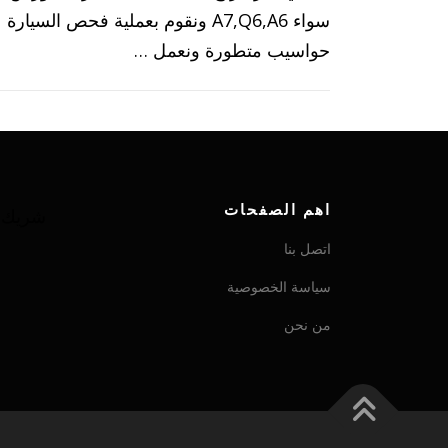
سواء A7,Q6,A6 ونقوم بعملية فحص السيا
حواسيب متطورة ونعمل …
اهم الصفحات
شريك ش
اتصل بنا
سياسة الخصوصية
من نحن