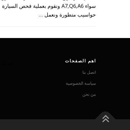
سواء A7,Q6,A6 ونقوم بعملية فحص السيا
حواسيب متطورة ونعمل …
اهم الصفحات
شريك ش
اتصل بنا
سياسة الخصوصية
من نحن