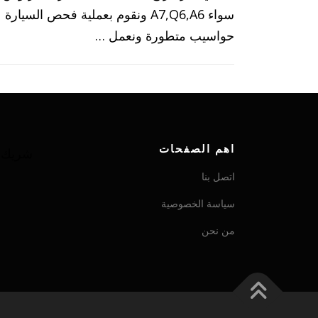
سواء A7,Q6,A6 ونقوم بعملية فحص السيا
حواسيب متطورة ونعمل …
اهم الصفحات
شريك ش
اتصل بنا
سياسة الخصوصية
من نحن