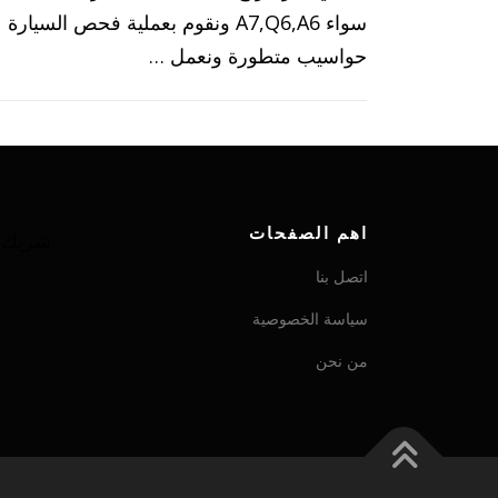
سواء A7,Q6,A6 ونقوم بعملية فحص السيا
حواسيب متطورة ونعمل …
اهم الصفحات
شريك ش
اتصل بنا
سياسة الخصوصية
من نحن