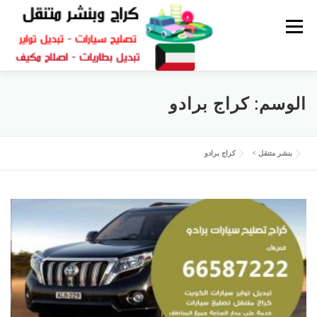
القائمة
كراج متنقل
بنشر الكويت
كراج تصليح سيارات
الوسم:
كراج برادو
سكراب قطع غيار
بنشر متنقل
بنشر متنقل
>
كراج برادو