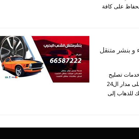
لحفاظ على كافة
بحري 55773600 كهرباء و بنشر متنقل
خدمات تصليح
سيارات بنشر متنقل الشعب البحري الكويت على مدار ال24
ك للذهاب إلى