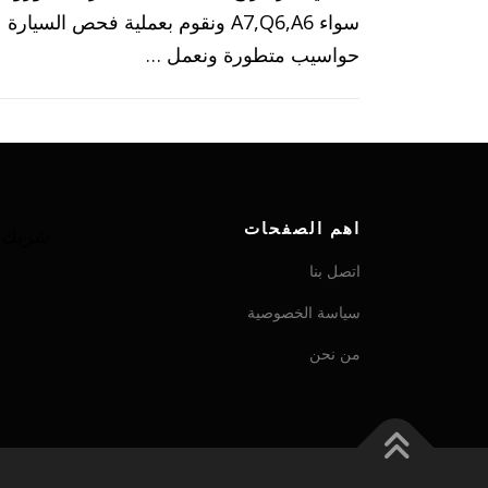
سواء A7,Q6,A6 ونقوم بعملية فحص السيا
حواسيب متطورة ونعمل …
اهم الصفحات
شريك ش
اتصل بنا
سياسة الخصوصية
من نحن