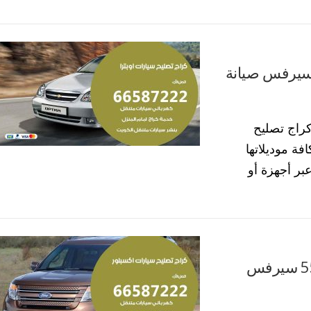
 تصليح سيارات اوبترا 55773600 سيرفس صيانة
راج تصليح
فة موديلاتها
رة عبر أجهزة أو
كراج تصليح سيارات اكسبلور 55773600 سيرفس