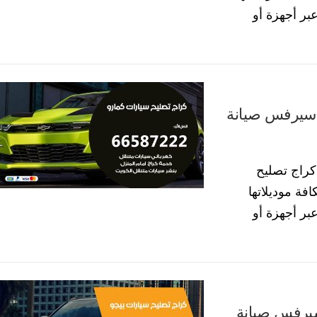
رة عبر أجهزة أو
اج تصليح سيارات كمارو 55773600 سيرفس صيانة
راج تصليح
فة موديلاتها
رة عبر أجهزة أو
صليح سيارات بيجو 55773600 سيرفس صيانة