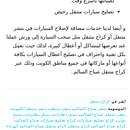
لصيانتها بأسرع وقت.
تصليح سيارات متنقل رخيص
و أيضا لدينا خدمات مضافة لإصلاح السيارات في بنشر
متنقل أو كراج متنقل مثل سحب السيارة إلى ورش عملنا
عند تعرضها لمشاكل أو أعطال كبيرة، لذلك حيث نعمل
بكل تقنية واحتراف في تصليح أعطال السيارات بكافة
أنواعها أو ماركاتها في جميع مناطق الكويت وذلك عبر
كراج متنقل صباح السالم..
نُشر في
كراج متنقل
الموسومة
بنشر صباح السالم
،
بنشر متنقل
،
بنشر متنقل الكويت
،
بنشر متنقل صباح السالم
،
تبديل اطارات
،
تبديل بطاريات
،
تبديل
تواير
،
كراج تصليح سيارات
،
كراج تصليح سيارات صباح السالم
،
كراج صباح السالم
،
كراج متنقل
،
كراج متنقل صباح السالم
،
كهرباء