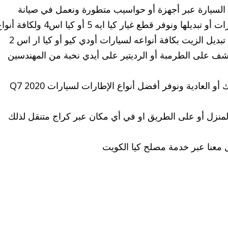
ونقوم بعملية فحص السيارة عبر أجهزة أو حواسيب متطورة ونعمل في صيانة
محرك السيارة أو صيانة الفرامل أو عيار الإطارات أو تبديلها ونوفر قطع غيار كيا ايه 5 أو كيا اس4 ولكاف
سيارات الشاحنات أو العادية ونقدم أيضاً خدمة تبديل الزيت بكافة أنواعه لسيارات أودي كيو أو كيا ار اس 2
شف على الطرمبة أو الرديتير على أيدي نخبة من المهندسين
الكترونية في السيارة او أجهزة الإنارة الأتوماتيك أو العادية ونوفر أفضل أنواع الإطارات لسيارات Q7 2020
نوفرها لإمام المنزل أو على الطريق او في أي مكان عبر كراج متنقل لذلك