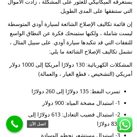
يستغرقه الميكانيكي للعثور على المشكلة ، زادت الأموال
التي ستنفقها على المدى الطويل.
إن قائمة تكاليف الإصلاح الشائعة لسيارة أودي المتوسطة
ليست شاملة ، ولكنها ستمنحك فكرة عن النطاق الواسع
للنفقات التي قد تتكبدها سيارة أودي. على سبيل المثال ،
تشمل تكاليف الإصلاح الشائعة ما يلي:
المشكلات الكهربائية: 130 دولارًا أمريكيًا إلى 1000 دولار
أمريكي (التشخيص ، قطع الغيار ، والعمالة)
تسرب النفط: 135 دولارًا إلى 260 دولارًا
1- استبدال مضخة المياه: 900 دولار
2- استبدال قضيب التعادل: 613 دولارًا إلى
839 دولارًا
اتصل الآن
3- استبدال مستشعر تحطم الوسادة