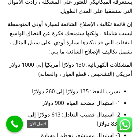
يستغرقه الميكانيكي للعثور على المشكلة ، زادت الأموال
التي ستنفقها على المدى الطويل.
إن قائمة تكاليف الإصلاح الشائعة لسيارة أودي المتوسطة
ليست شاملة ، ولكنها ستمنحك فكرة عن النطاق الواسع
للنفقات التي قد تتكبدها سيارة أودي. على سبيل المثال ،
تشمل تكاليف الإصلاح الشائعة ما يلي:
المشكلات الكهربائية: 130 دولارًا أمريكيًا إلى 1000 دولار
أمريكي (التشخيص ، قطع الغيار ، والعمالة)
تسرب النفط: 135 دولارًا إلى 260 دولارًا
1- استبدال مضخة المياه: 900 دولار
2- استبدال قضيب التعادل: 613 دولارًا إلى
839 دولارًا
اتصل الآن
3- استبدال مستشعر تحطم الوسادة