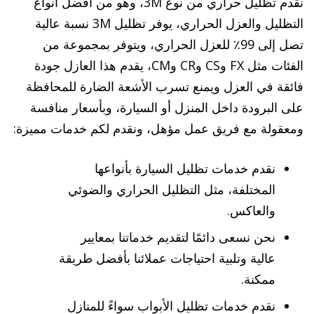
نقدم تظليل حراري من نوع 3M، وهو من أفضل أنواع
التظليل والعزل الحراري، يوفر تظليل 3M نسبة عالية
تصل إلى 99٪ للعزل الحراري، ويتوفر بمجموعة من
الفئات مثل FX وCS وCR وCM، يقدم هذا العازل جودة
فائقة في العزل ويمنع تسرب الأشعة الضارة للمحافظة
على البرودة داخل المنزل أو السيارة، وبأسعار منافسة
ومعقولة مع فريق عمل مؤهل، ونقدم لكم خدمات مميزة:
نقدم خدمات تظليل السيارة بأنواعها
المختلفة، مثل التظليل الحراري والضوئي
والعاكس.
نحن نسعى دائمًا لتقديم خدماتنا بمعايير
عالية وتلبية احتياجات عملائنا بأفضل طريقة
ممكنة.
نقدم خدمات تظليل الأبواب سواءً للمنازل